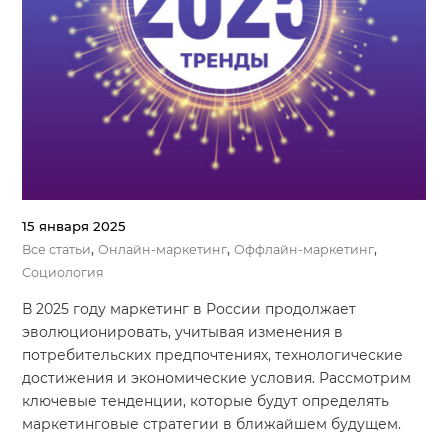
Система продаж для мебельного бизнеса
Система продаж для туристического бизнеса
Повышение конверсии сайтов
Акции
Проекты
15 января 2025
Блог
,
,
,
Все статьи
Онлайн-маркетинг
Оффлайн-маркетинг
Контакты
Социология
В 2025 году маркетинг в России продолжает
эволюционировать, учитывая изменения в
потребительских предпочтениях, технологические
достижения и экономические условия. Рассмотрим
ключевые тенденции, которые будут определять
маркетинговые стратегии в ближайшем будущем.