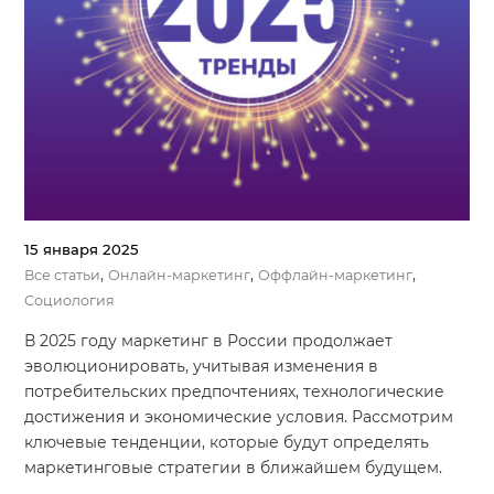
Система продаж для мебельного бизнеса
Система продаж для туристического бизнеса
Повышение конверсии сайтов
Акции
Проекты
15 января 2025
Блог
,
,
,
Все статьи
Онлайн-маркетинг
Оффлайн-маркетинг
Контакты
Социология
В 2025 году маркетинг в России продолжает
эволюционировать, учитывая изменения в
потребительских предпочтениях, технологические
достижения и экономические условия. Рассмотрим
ключевые тенденции, которые будут определять
маркетинговые стратегии в ближайшем будущем.