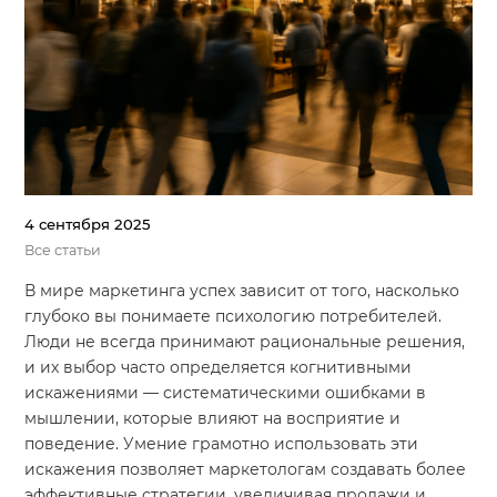
Система продаж для мебельного бизнеса
Система продаж для туристического бизнеса
Повышение конверсии сайтов
Акции
Проекты
4 сентября 2025
Все статьи
Блог
В мире маркетинга успех зависит от того, насколько
Контакты
глубоко вы понимаете психологию потребителей.
Люди не всегда принимают рациональные решения,
и их выбор часто определяется когнитивными
искажениями — систематическими ошибками в
мышлении, которые влияют на восприятие и
поведение. Умение грамотно использовать эти
искажения позволяет маркетологам создавать более
эффективные стратегии, увеличивая продажи и