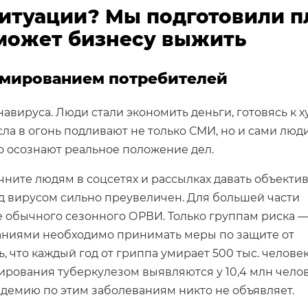
 ситуации? Мы подготовили п
оможет бизнесу выжить
ормированием потребителей
навируса. Люди стали экономить деньги, готовясь к 
ла в огонь подливают не только СМИ, но и сами люди
 осознают реальное положение дел.
чните людям в соцсетях и рассылках давать объекти
д вирусом сильно преувеличен. Для большей части
 обычного сезонного ОРВИ. Только группам риска 
аниями необходимо принимать меры по защите от
 что каждый год от гриппа умирает 500 тыс. человек
ирования туберкулезом выявляются у 10,4 млн челов
андемию по этим заболеваниям никто не объявляет.