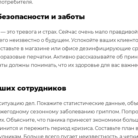
потребителя.
безопасности и заботы
 это тревога и страх. Сейчас очень мало правдивой
го неизвестно о будущем. Успокойте ваших клиенто
оставьте в магазине или офисе дезинфицирующие ср
оразовые перчатки. Активно рассказывайте об при
ы должны понимать, что их здоровье для вас важнее
аших сотрудников
ситуацию дел. Покажите статистические данные, объ
 ежегодному сезонному заболеванию гриппом. Попро
их. Объясните, что паника принесет экономики боль
динится и пережить период кризиса. Составьте план 
удникам. Больше всего пугает неизвестность, а четк