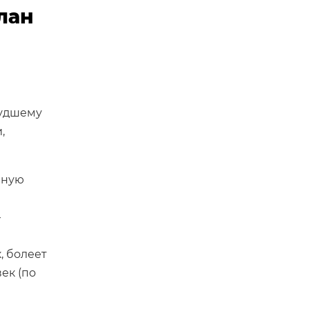
лан
худшему
,
вную
—
, болеет
ек (по