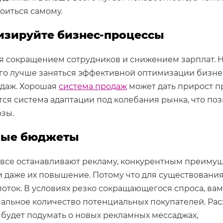
оиться самому.
мизируйте бизнес-процессы
я сокращением сотрудников и снижением зарплат. Н
ого лучше заняться эффективной оптимизации бизне
одаж. Хорошая
система продаж
может дать прирост 
ется система адаптации под колебания рынка, что по
озы.
овые бюджеты
да все останавливают рекламу, конкурентным преиму
и даже их повышение. Потому что для существовани
ток. В условиях резко сокращающегося спроса, ва
мальное количество потенциальных покупателей. Рас
будет подумать о новых рекламных мессаджах,