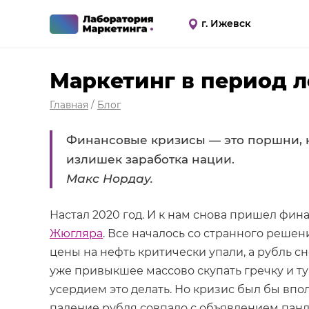
г. Ижевск
Маркетинг в период 
Главная
/
Блог
Финансовые кризисы — это поршни, 
излишек заработка нации.
Макс Нордау.
Настал 2020 год. И к нам снова пришел фи
Жюгляра
. Все началось со странного реше
цены на нефть критически упали, а рубль 
уже привыкшее массово скупать гречку и ту
усердием это делать. Но кризис был бы впо
падение рубля совпало с объявлением панд