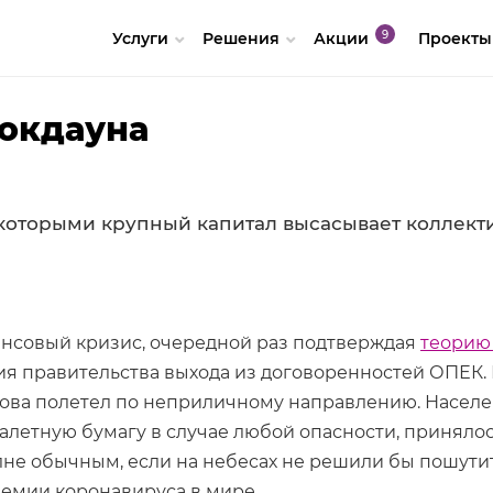
Услуги
Решения
Акции
Проекты
локдауна
которыми крупный капитал высасывает коллек
нансовый кризис, очередной раз подтверждая
теорию
ния правительства выхода из договоренностей ОПЕК. 
снова полетел по неприличному направлению. Населе
алетную бумагу в случае любой опасности, принялос
лне обычным, если на небесах не решили бы пошутит
емии коронавируса в мире.