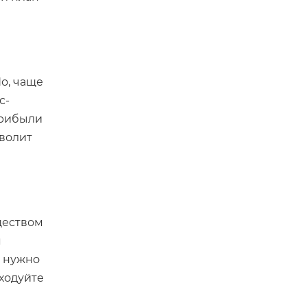
о, чаще
с-
прибыли
зволит
ществом
я
м нужно
ходуйте