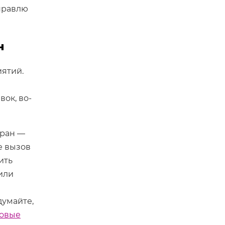
правлю
н
иятий.
вок, во-
оран —
е вызов
ить
или
думайте,
говые