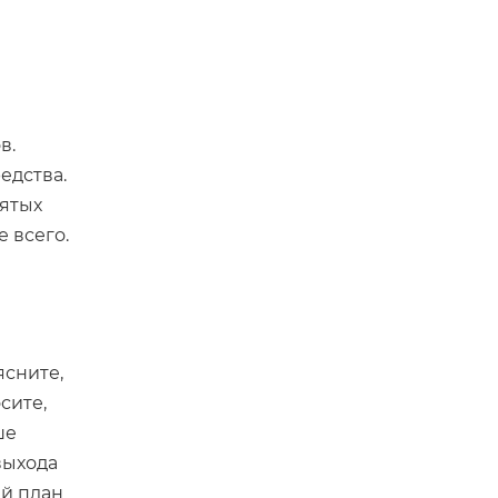
в.
едства.
нятых
 всего.
ясните,
сите,
ше
выхода
ий план