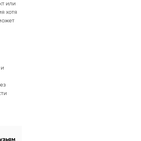
кт или
ия хотя
может
ми
Без
сти
узьям