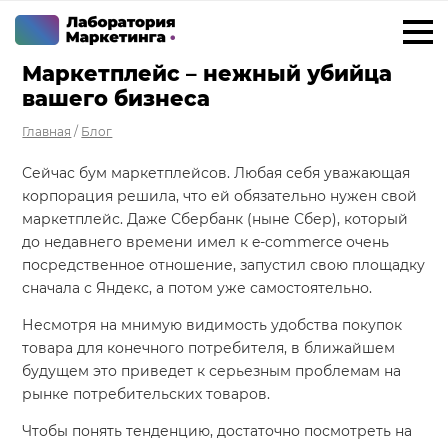
Маркетплейс – нежный убийца
+7 923 788 35 15
г. Ижевск
вашего бизнеса
Главная
/
Блог
Услуги
Сейчас бум маркетплейсов. Любая себя уважающая
Внедрение Битрикс24
корпорация решила, что ей обязательно нужен свой
Внедрение amoCRM
маркетплейс. Даже Сбербанк (ныне Сбер), который
до недавнего времени имел к e-commerce очень
Разработка CRM на заказ
посредственное отношение, запустил свою площадку
сначала с Яндекс, а потом уже самостоятельно.
ИИ решения для бизнеса
Несмотря на мнимую видимость удобства покупок
Маркетинг «под ключ»
товара для конечного потребителя, в ближайшем
Разработка сайтов
будущем это приведет к серьезным проблемам на
рынке потребительских товаров.
Разработка чат-ботов
Чтобы понять тенденцию, достаточно посмотреть на
Решения