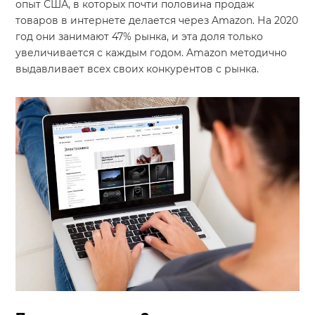
опыт США, в которых почти половина продаж
товаров в интернете делается через Amazon. На 2020
Система продаж для мебельного бизнеса
год они занимают 47% рынка, и эта доля только
Система продаж для туристического бизнеса
увеличивается с каждым годом. Amazon методично
выдавливает всех своих конкурентов с рынка.
Повышение конверсии сайтов
Акции
Проекты
Блог
Контакты