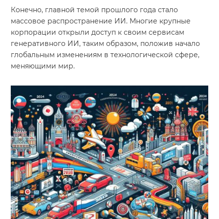
Конечно, главной темой прошлого года стало
Система продаж для мебельного бизнеса
массовое распространение ИИ. Многие крупные
корпорации открыли доступ к своим сервисам
Система продаж для туристического бизнеса
генеративного ИИ, таким образом, положив начало
Повышение конверсии сайтов
глобальным изменениям в технологической сфере,
меняющими мир.
Акции
Проекты
Блог
Контакты