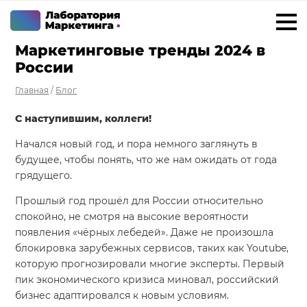
Маркетинговые тренды 2024 в
+7 923 788 35 15
г. Ижевск
России
Главная
/
Блог
Услуги
С наступившим, коллеги!
Внедрение Битрикс24
Начался новый год, и пора немного заглянуть в
Внедрение amoCRM
будущее, чтобы понять, что же нам ожидать от года
Разработка CRM на заказ
грядущего.
ИИ решения для бизнеса
Прошлый год прошёл для России относительно
спокойно, не смотря на высокие вероятности
Маркетинг «под ключ»
появления «чёрных лебедей». Даже не произошла
блокировка зарубежных сервисов, таких как Youtube,
Разработка сайтов
которую прогнозировали многие эксперты. Первый
Разработка чат-ботов
пик экономического кризиса миновал, российский
бизнес адаптировался к новым условиям.
Решения