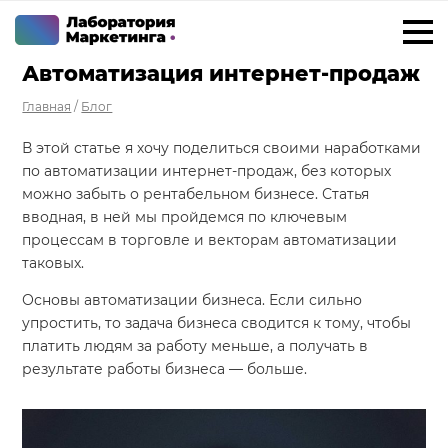
Автоматизация интернет-продаж
+7 923 788 35 15
г. Ижевск
Главная
/
Блог
Услуги
В этой статье я хочу поделиться своими наработками
по автоматизации интернет-продаж, без которых
Внедрение Битрикс24
можно забыть о рентабельном бизнесе. Статья
Внедрение amoCRM
вводная, в ней мы пройдемся по ключевым
процессам в торговле и векторам автоматизации
Разработка CRM на заказ
таковых.
ИИ решения для бизнеса
Основы автоматизации бизнеса. Если сильно
упростить, то задача бизнеса сводится к тому, чтобы
Маркетинг «под ключ»
платить людям за работу меньше, а получать в
Разработка сайтов
результате работы бизнеса — больше.
Разработка чат-ботов
Решения