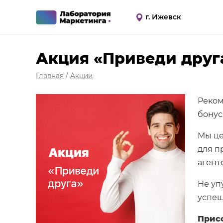
г. Ижевск
Акция «Приведи друг
Главная
/
Акции
Реком
бонус
Мы це
для п
агент
Не уп
успеш
Прис