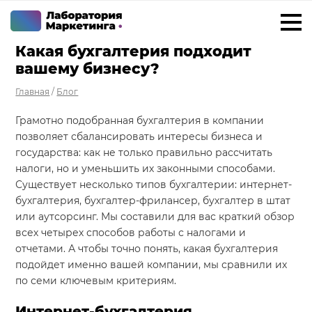
Какая бухгалтерия подходит
+7 923 788 35 15
г. Ижевск
вашему бизнесу?
Главная
/
Блог
Услуги
Грамотно подобранная бухгалтерия в компании
Внедрение Битрикс24
позволяет сбалансировать интересы бизнеса и
Внедрение amoCRM
государства: как не только правильно рассчитать
налоги, но и уменьшить их законными способами.
Разработка CRM на заказ
Существует несколько типов бухгалтерии: интернет-
бухгалтерия, бухгалтер-фрилансер, бухгалтер в штат
ИИ решения для бизнеса
или аутсорсинг. Мы составили для вас краткий обзор
Маркетинг «под ключ»
всех четырех способов работы с налогами и
отчетами. А чтобы точно понять, какая бухгалтерия
Разработка сайтов
подойдет именно вашей компании, мы сравнили их
Разработка чат-ботов
по семи ключевым критериям.
Интернет-бухгалтерия
Решения