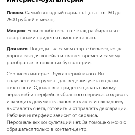
Система продаж для мебельного бизнеса
Плюсы
: Самый выгодный вариант. Цена – от 150 до
2500 рублей в месяц.
Система продаж для туристического бизнеса
Минусы
: Если ошибетесь в отчетах, разбираться с
Повышение конверсии сайтов
госорганами придется самостоятельно.
Акции
Для кого
: Подходит на самом старте бизнеса, когда
дорога каждая копейка и хватает времени самому
Проекты
разобраться в тонкостях бухгалтерии.
Блог
Сервисов интернет-бухгалтерий много. Вы
Контакты
получаете инструмент для ведения учета и сдачи
отчетности. Однако все придется делать самому
через веб-интерфейс выбранного сервиса: создавать
и заводить документы, заполнять акты и накладные,
выставлять счета, готовить и отправлять декларации.
Рабочий интерфейс зависит от сервиса.
Персональных консультаций нет. За помощью можно
обращаться только в контакт-центр.