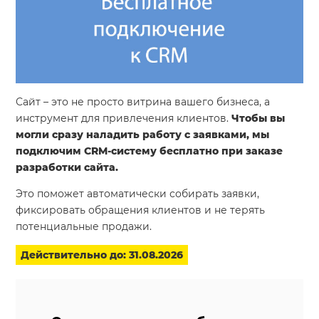
Система продаж для мебельного бизнеса
Система продаж для туристического бизнеса
Повышение конверсии сайтов
Сайт – это не просто витрина вашего бизнеса, а
Акции
инструмент для привлечения клиентов.
Чтобы вы
могли сразу наладить работу с заявками, мы
Проекты
подключим CRM-систему бесплатно при заказе
Блог
разработки сайта.
Контакты
Это поможет автоматически собирать заявки,
фиксировать обращения клиентов и не терять
потенциальные продажи.
Действительно до: 31.08.2026