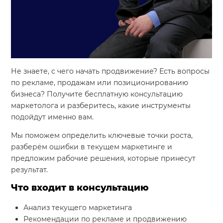
Система продаж для мебельного бизнеса
Система продаж для туристического бизнеса
Повышение конверсии сайтов
Не знаете, с чего начать продвижение? Есть вопросы
Акции
по рекламе, продажам или позиционированию
бизнеса? Получите бесплатную консультацию
Проекты
маркетолога и разберитесь, какие инструменты
Блог
подойдут именно вам.
Контакты
Мы поможем определить ключевые точки роста,
разберём ошибки в текущем маркетинге и
предложим рабочие решения, которые принесут
результат.
Что входит в консультацию
Анализ текущего маркетинга
Рекомендации по рекламе и продвижению