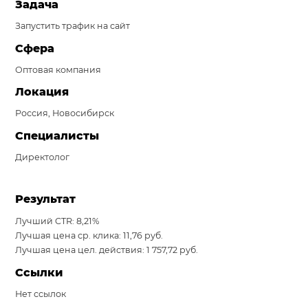
Задача
Система продаж для мебельного бизнеса
Запустить трафик на сайт
Система продаж для туристического бизнеса
Сфера
Оптовая компания
Повышение конверсии сайтов
Локация
Акции
Россия, Новосибирск
Проекты
Специалисты
Блог
Директолог
Контакты
Результат
Лучший CTR: 8,21%
Лучшая цена ср. клика: 11,76 руб.
Лучшая цена цел. действия: 1 757,72 руб.
Ссылки
Нет ссылок