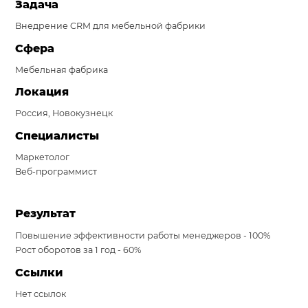
Задача
Система продаж для мебельного бизнеса
Внедрение CRM для мебельной фабрики
Система продаж для туристического бизнеса
Сфера
Мебельная фабрика
Повышение конверсии сайтов
Локация
Акции
Россия, Новокузнецк
Проекты
Специалисты
Блог
Маркетолог
Веб-программист
Контакты
Результат
Повышение эффективности работы менеджеров - 100%
Рост оборотов за 1 год - 60%
Ссылки
Нет ссылок