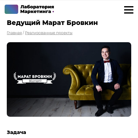
Ведущий Марат Бровкин
+7 923 788 35 15
г. Ижевск
Главная
/
Реализованные проекты
Услуги
Внедрение Битрикс24
Внедрение amoCRM
Разработка CRM на заказ
ИИ решения для бизнеса
Маркетинг «под ключ»
Разработка сайтов
Разработка чат-ботов
Задача
Решения