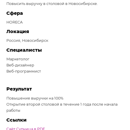
Повысить выручку в столовой в Новосибирске.
Система продаж для мебельного бизнеса
Сфера
Система продаж для туристического бизнеса
HORECA
Повышение конверсии сайтов
Локация
Россия, Новосибирск
Акции
Специалисты
Проекты
Маркетолог
Веб-дизайнер
Блог
Веб-программист
Контакты
Результат
Повышение выручки на 100%
Открытие второй столовой в течение 1 года после начала
работы
Ссылки
Сайт Супница в PDF