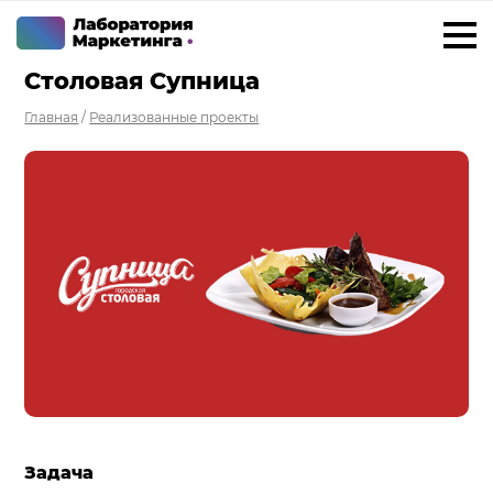
Столовая Супница
+7 923 788 35 15
г. Ижевск
Главная
/
Реализованные проекты
Услуги
Внедрение Битрикс24
Внедрение amoCRM
Разработка CRM на заказ
ИИ решения для бизнеса
Маркетинг «под ключ»
Разработка сайтов
Разработка чат-ботов
Задача
Решения