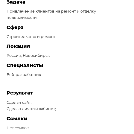
Задача
Система продаж для мебельного бизнеса
Привлечение клиентов на ремонт и отделку
недвижимости.
Система продаж для туристического бизнеса
Сфера
Повышение конверсии сайтов
Строительство и ремонт
Акции
Локация
Россия, Новосибирск
Проекты
Специалисты
Блог
Веб-разработчик
Контакты
Результат
Сделан сайт;
Сделан личный кабинет;
Ссылки
Нет ссылок