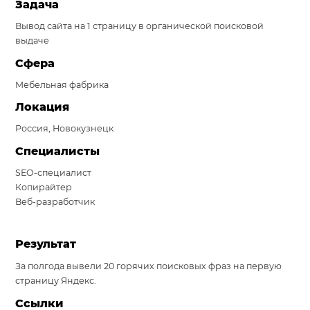
Задача
Система продаж для мебельного бизнеса
Вывод сайта на 1 страницу в органической поисковой
выдаче
Система продаж для туристического бизнеса
Сфера
Повышение конверсии сайтов
Мебельная фабрика
Акции
Локация
Россия, Новокузнецк
Проекты
Специалисты
Блог
SEO-специалист
Контакты
Копирайтер
Веб-разработчик
Результат
За полгода вывели 20 горячих поисковых фраз на первую
страницу Яндекс.
Ссылки