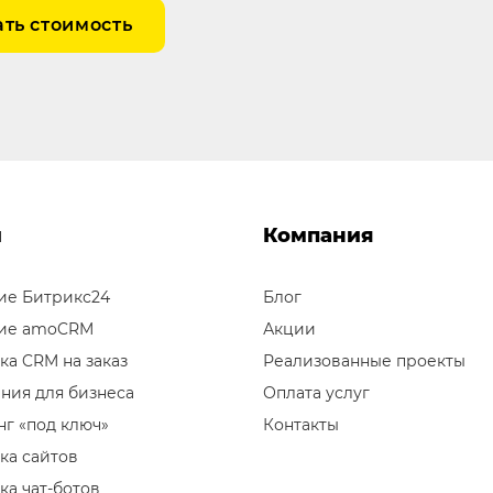
ать стоимость
и
Компания
ие Битрикс24
Блог
ие amoCRM
Акции
ка CRM на заказ
Реализованные проекты
ния для бизнеса
Оплата услуг
г «под ключ»
Контакты
ка сайтов
ка чат-ботов