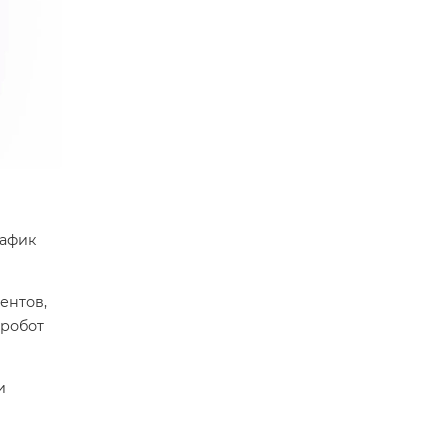
рафик
ентов,
 робот
и