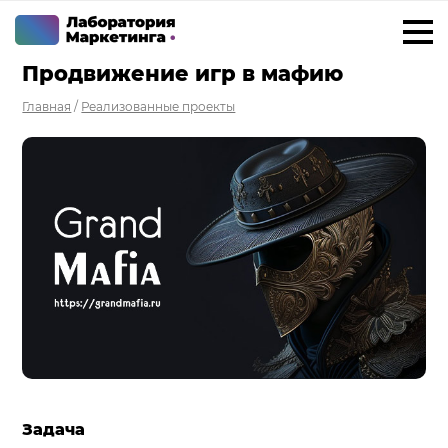
Продвижение игр в мафию
+7 923 788 35 15
г. Ижевск
Главная
/
Реализованные проекты
Услуги
Внедрение Битрикс24
Внедрение amoCRM
Разработка CRM на заказ
ИИ решения для бизнеса
Маркетинг «под ключ»
Разработка сайтов
Разработка чат-ботов
Задача
Решения