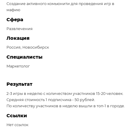
Создание активного комьюнити для проведения игр в
Система продаж для мебельного бизнеса
мафию
Сфера
Система продаж для туристического бизнеса
Развлечения
Повышение конверсии сайтов
Локация
Акции
Россия, Новосибирск
Проекты
Специалисты
Маркетолог
Блог
Контакты
Результат
2-3 игры в неделю с количеством участников 15-20 человек.
Средняя стоимость 1 подписчика - 50 рублей.
По количеству участников в неделю вышли в топ-1 в городе.
Ссылки
Нет ссылок