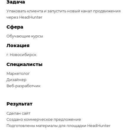
Задача
Система продаж для мебельного бизнеса
Упаковать клиента и запустить новый канал продвижения
через HeadHunter
Система продаж для туристического бизнеса
Сфера
Повышение конверсии сайтов
Обучающие курсы
Акции
Локация
г. Новосибирск
Проекты
Специалисты
Блог
Маркетолог
Контакты
Дизайнер
Веб-разработчик
Результат
Сделан сайт
Создано коммерческое предложение
Подготовлены материалы для площадки HeadHunter