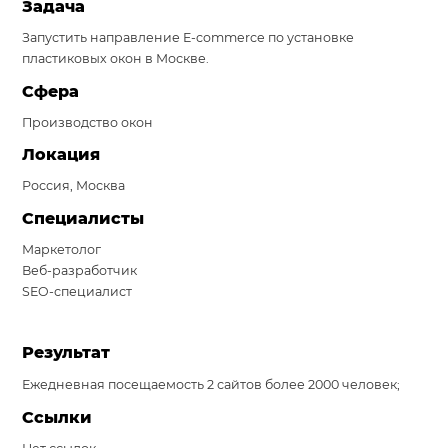
Задача
Система продаж для мебельного бизнеса
Запустить направление E-commerce по установке
пластиковых окон в Москве.
Система продаж для туристического бизнеса
Сфера
Повышение конверсии сайтов
Производство окон
Акции
Локация
Россия, Москва
Проекты
Специалисты
Блог
Маркетолог
Контакты
Веб-разработчик
SEO-специалист
Результат
Ежедневная посещаемость 2 сайтов более 2000 человек;
Ссылки