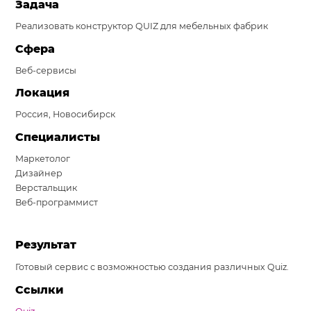
Задача
Система продаж для мебельного бизнеса
Реализовать конструктор QUIZ для мебельных фабрик
Система продаж для туристического бизнеса
Сфера
Веб-сервисы
Повышение конверсии сайтов
Локация
Акции
Россия, Новосибирск
Проекты
Специалисты
Блог
Маркетолог
Дизайнер
Контакты
Верстальщик
Веб-программист
Результат
Готовый сервис с возможностью создания различных Quiz.
Ссылки