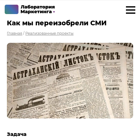
Как мы переизобрели СМИ
+7 923 788 35 15
г. Ижевск
Главная
/
Реализованные проекты
Услуги
Внедрение Битрикс24
Внедрение amoCRM
Разработка CRM на заказ
ИИ решения для бизнеса
Маркетинг «под ключ»
Разработка сайтов
Разработка чат-ботов
Задача
Решения