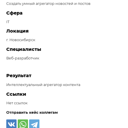
Создать умный агрегатор новостей и постов
Система продаж для мебельного бизнеса
Сфера
Система продаж для туристического бизнеса
IT
Повышение конверсии сайтов
Локация
г. Новосибирск
Акции
Специалисты
Проекты
Веб-разработчик
Блог
Результат
Контакты
Интеллектуальный агрегатор контента
Ссылки
Нет ссылок
Отправить кейс коллегам