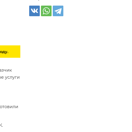
оду.
азчик
ые услуги
готовили
К.