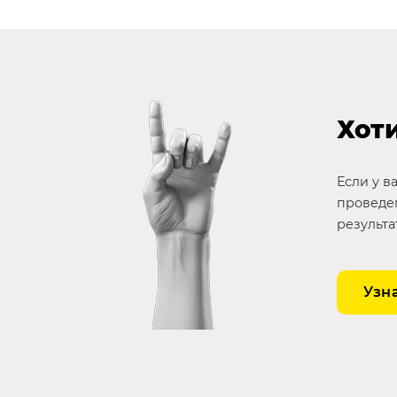
Хоти
Если у в
проведем
результа
Узн