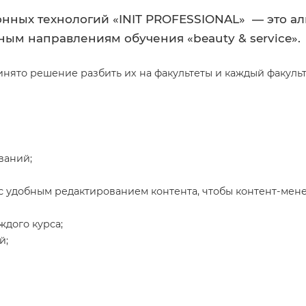
ных технологий «INIT PROFESSIONAL» — это ал
ым направлениям обучения «beauty & service».
ринято решение разбить их на факультеты и каждый факуль
ваний;
с удобным редактированием контента, чтобы контент-ме
дого курса;
й;