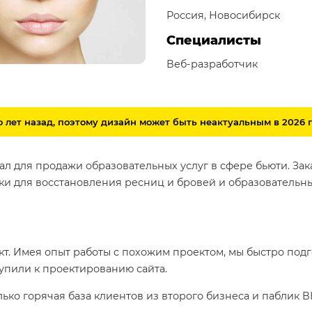
Россия, Новосибирск
Специалисты
Веб-разработчик
 лет назад, поэтому дизайн может быть неактуальным в 2026 г
тал для продажи образовательных услуг в сфере бьюти. Зак
ки для восстановления ресниц и бровей и образовательн
т. Имея опыт работы c похожим проектом, мы быстро под
упили к проектированию сайта.
ько горячая база клиентов из второго бизнеса и паблик В