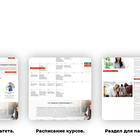
ьтета.
Расписание курсов.
Раздел для па