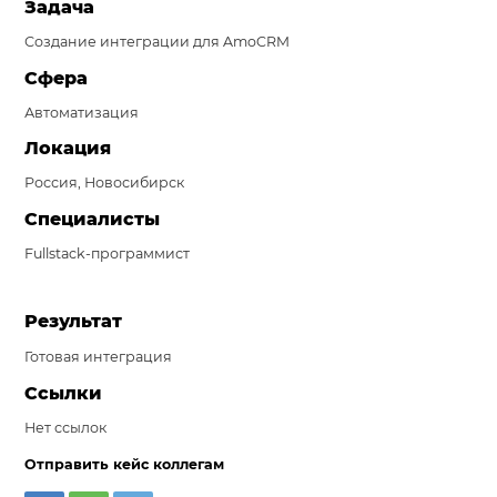
Задача
Система продаж для мебельного бизнеса
Создание интеграции для AmoCRM
Система продаж для туристического бизнеса
Сфера
Автоматизация
Повышение конверсии сайтов
Локация
Акции
Россия, Новосибирск
Проекты
Специалисты
Блог
Fullstack-программист
Контакты
Результат
Готовая интеграция
Ссылки
Нет ссылок
Отправить кейс коллегам