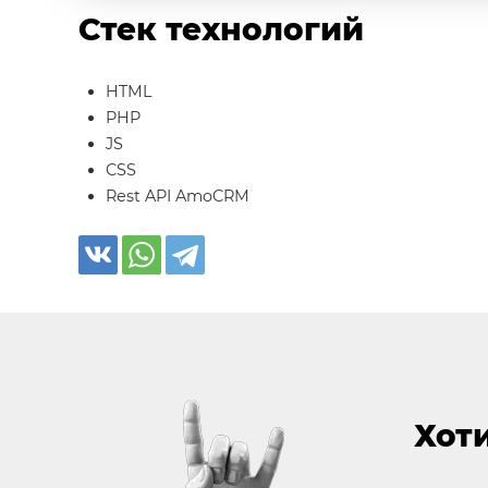
Стек технологий
HTML
PHP
JS
CSS
Rest API AmoCRM
Хоти