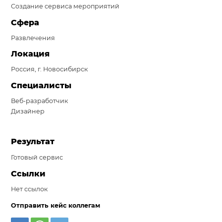
Создание сервиса мероприятий
Система продаж для мебельного бизнеса
Сфера
Система продаж для туристического бизнеса
Развлечения
Повышение конверсии сайтов
Локация
Россия, г. Новосибирск
Акции
Специалисты
Проекты
Веб-разработчик
Дизайнер
Блог
Контакты
Результат
Готовый сервис
Ссылки
Нет ссылок
Отправить кейс коллегам