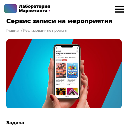
Cервис записи на мероприятия
+7 923 788 35 15
г. Ижевск
Главная
/
Реализованные проекты
Услуги
Внедрение Битрикс24
Внедрение amoCRM
Разработка CRM на заказ
ИИ решения для бизнеса
Маркетинг «под ключ»
Разработка сайтов
Разработка чат-ботов
Задача
Решения